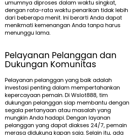
umumnya diproses dalam waktu singkat,
dengan rata-rata waktu penarikan tidak lebih
dari beberapa menit. Ini berarti Anda dapat
menikmati kemenangan Anda tanpa harus
menunggu lama.
Pelayanan Pelanggan dan
Dukungan Komunitas
Pelayanan pelanggan yang baik adalah
investasi penting dalam mempertahankan
kepercayaan pemain. Di Wslot888, tim
dukungan pelanggan siap membantu dengan
segala pertanyaan atau masalah yang
mungkin Anda hadapi. Dengan layanan
pelanggan yang dapat diakses 24/7, pemain
merasa didukung kapan saja. Selain itu, ada