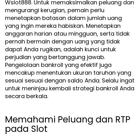
Wslot888. Untuk memaksimalkan peluang dan
mengurangi kerugian, pemain perlu
menetapkan batasan dalam jumlah uang
yang ingin mereka habiskan. Menetapkan
anggaran harian atau mingguan, serta tidak
pernah bermain dengan uang yang tidak
dapat Anda rugikan, adalah kunci untuk
perjudian yang bertanggung jawab.
Pengelolaan bankroll yang efektif juga
mencakup menentukan ukuran taruhan yang
sesuai sesuai dengan saldo Anda. Selalu ingat
untuk meninjau kembali strategi bankroll Anda
secara berkala.
Memahami Peluang dan RTP
pada Slot