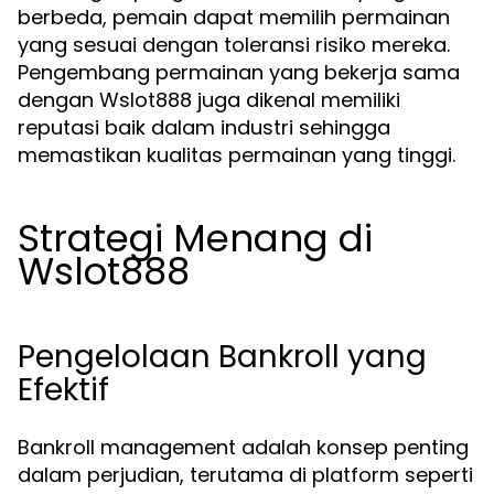
berbeda, pemain dapat memilih permainan
yang sesuai dengan toleransi risiko mereka.
Pengembang permainan yang bekerja sama
dengan Wslot888 juga dikenal memiliki
reputasi baik dalam industri sehingga
memastikan kualitas permainan yang tinggi.
Strategi Menang di
Wslot888
Pengelolaan Bankroll yang
Efektif
Bankroll management adalah konsep penting
dalam perjudian, terutama di platform seperti