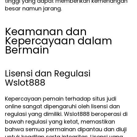
tinggi yang dapat memberikan kemenangan
besar namun jarang.
Keamanan dan
Kepercayaan dalam
Bermain
Lisensi dan Regulasi
Wslot888
Kepercayaan pemain terhadap situs judi
online sangat dipengaruhi oleh lisensi dan
regulasi yang dimiliki. Wslot888 beroperasi di
bawah regulasi yang ketat, memastikan
bahwa semua permainan dipantau dan diuji
untuk keadilan serta integritas. Lisensi yang