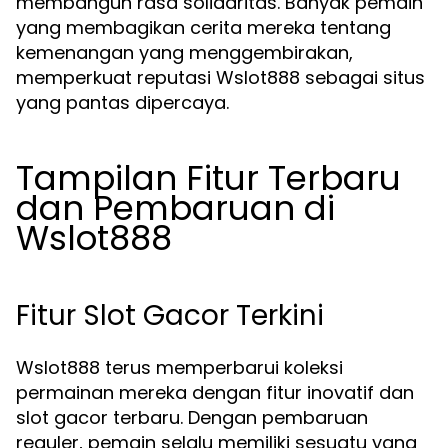
membangun rasa solidaritas. Banyak pemain
yang membagikan cerita mereka tentang
kemenangan yang menggembirakan,
memperkuat reputasi Wslot888 sebagai situs
yang pantas dipercaya.
Tampilan Fitur Terbaru
dan Pembaruan di
Wslot888
Fitur Slot Gacor Terkini
Wslot888 terus memperbarui koleksi
permainan mereka dengan fitur inovatif dan
slot gacor terbaru. Dengan pembaruan
reguler, pemain selalu memiliki sesuatu yang