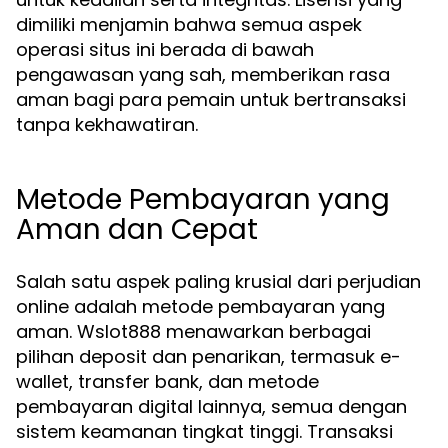
dimiliki menjamin bahwa semua aspek
operasi situs ini berada di bawah
pengawasan yang sah, memberikan rasa
aman bagi para pemain untuk bertransaksi
tanpa kekhawatiran.
Metode Pembayaran yang
Aman dan Cepat
Salah satu aspek paling krusial dari perjudian
online adalah metode pembayaran yang
aman. Wslot888 menawarkan berbagai
pilihan deposit dan penarikan, termasuk e-
wallet, transfer bank, dan metode
pembayaran digital lainnya, semua dengan
sistem keamanan tingkat tinggi. Transaksi