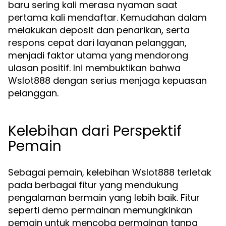
baru sering kali merasa nyaman saat
pertama kali mendaftar. Kemudahan dalam
melakukan deposit dan penarikan, serta
respons cepat dari layanan pelanggan,
menjadi faktor utama yang mendorong
ulasan positif. Ini membuktikan bahwa
Wslot888 dengan serius menjaga kepuasan
pelanggan.
Kelebihan dari Perspektif
Pemain
Sebagai pemain, kelebihan Wslot888 terletak
pada berbagai fitur yang mendukung
pengalaman bermain yang lebih baik. Fitur
seperti demo permainan memungkinkan
pemain untuk mencoba permainan tanpa