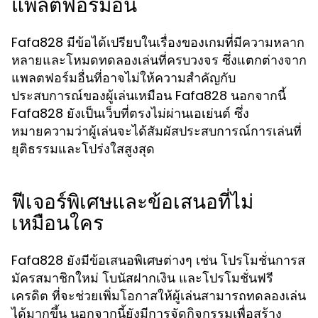
แพลตฟอร์มอื่น
Fafa828 มีข้อได้เปรียบในเรื่องของเกมที่มีความหลาก
หลายและโหมดทดลองเล่นที่ครบวงจร ซึ่งแตกต่างจาก
แพลตฟอร์มอื่นที่อาจไม่ให้ความสำคัญกับ
ประสบการณ์ของผู้เล่นเหมือน Fafa828 นอกจากนี้
Fafa828 ยังเป็นเว็บที่ตรงไม่ผ่านเอเย่นต์ ซึ่ง
หมายความว่าผู้เล่นจะได้สัมผัสประสบการณ์การเล่นที่
ยุติธรรมและโปร่งใสสูงสุด
ฟีเจอร์พิเศษและข้อเสนอที่ไม่
เหมือนใคร
Fafa828 ยังมีข้อเสนอพิเศษต่างๆ เช่น โปรโมชั่นการส
มัครสมาชิกใหม่ โบนัสฝากเงิน และโปรโมชั่นฟรี
เครดิต ที่จะช่วยเพิ่มโอกาสให้ผู้เล่นสามารถทดลองเล่น
ได้มากขึ้น นอกจากนี้ยังมีการจัดกิจกรรมเพื่อสร้าง