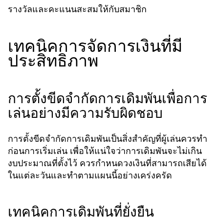
รางวัลและคะแนนสะสมให้กับสมาชิก
เทคนิคการจัดการเงินที่มี
ประสิทธิภาพ
การตั้งขีดจำกัดการเดิมพันเพื่อการ
เล่นอย่างมีความรับผิดชอบ
การตั้งขีดจำกัดการเดิมพันเป็นสิ่งสำคัญที่ผู้เล่นควรทำ
ก่อนการเริ่มเล่น เพื่อให้แน่ใจว่าการเดิมพันจะไม่เกิน
งบประมาณที่ตั้งไว้ ควรกำหนดวงเงินที่สามารถเสียได้
ในแต่ละวันและทำตามแผนนี้อย่างเคร่งครัด
เทคนิคการเดิมพันที่ยั่งยืน