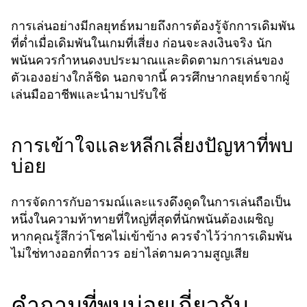
การเล่นอย่างมีกลยุทธ์หมายถึงการต้องรู้จักการเดิมพัน
ที่ต่ำเมื่อเดิมพันในเกมที่เสี่ยง ก่อนจะลงเงินจริง นัก
พนันควรกำหนดงบประมาณและติดตามการเล่นของ
ตัวเองอย่างใกล้ชิด นอกจากนี้ ควรศึกษากลยุทธ์จากผู้
เล่นมืออาชีพและนำมาปรับใช้
การเข้าใจและหลีกเลี่ยงปัญหาที่พบ
บ่อย
การจัดการกับอารมณ์และแรงดึงดูดในการเล่นถือเป็น
หนึ่งในความท้าทายที่ใหญ่ที่สุดที่นักพนันต้องเผชิญ
หากคุณรู้สึกว่าโชคไม่เข้าข้าง ควรจำไว้ว่าการเดิมพัน
ไม่ใช่ทางออกที่ถาวร อย่าไล่ตามความสูญเสีย
คำถามที่พบบ่อยเกี่ยวกับ