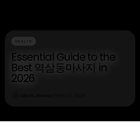
HEALTH
Essential Guide to the
Best 역삼동마사지 in
2026
Gilbert Jimenez
Feb 22, 2026
G