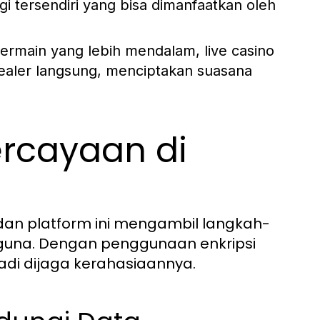
gi tersendiri yang bisa dimanfaatkan oleh
main yang lebih mendalam, live casino
aler langsung, menciptakan suasana
rcayaan di
dan platform ini mengambil langkah-
gguna. Dengan penggunaan enkripsi
adi dijaga kerahasiaannya.