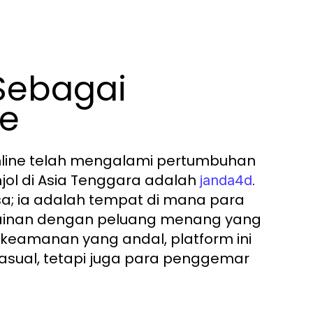
Sebagai
ne
online telah mengalami pertumbuhan
jol di Asia Tenggara adalah
.
janda4d
a; ia adalah tempat di mana para
ainan dengan peluang menang yang
 keamanan yang andal, platform ini
kasual, tetapi juga para penggemar