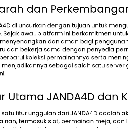
jarah dan Perkembanga
4D diluncurkan dengan tujuan untuk men
e. Sejak awal, platform ini berkomitmen u
 menyenangkan dan aman bagi penggunany
ru dan bekerja sama dengan penyedia per
rbarui koleksi permainannya serta mening
ni menjadikannya sebagai salah satu server
ni.
tur Utama JANDA4D dan 
 satu fitur unggulan dari JANDA4D adalah ak
inan, termasuk slot, permainan meja, dan l