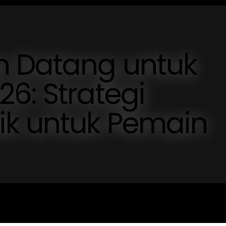
n Datang untuk
6: Strategi
k untuk Pemain