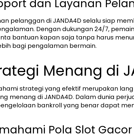
pport dan Layanan Pela
an pelanggan di JANDA4D selalu siap memb
engalaman. Dengan dukungan 24/7, pemain
nta bantuan kapan saja tanpa harus menu
 lebih bagi pengalaman bermain.
rategi Menang di 
ami strategi yang efektif merupakan lang
ng menang di JANDA4D. Dalam dunia perju
engelolaan bankroll yang benar dapat mem
mahami Pola Slot Gacor