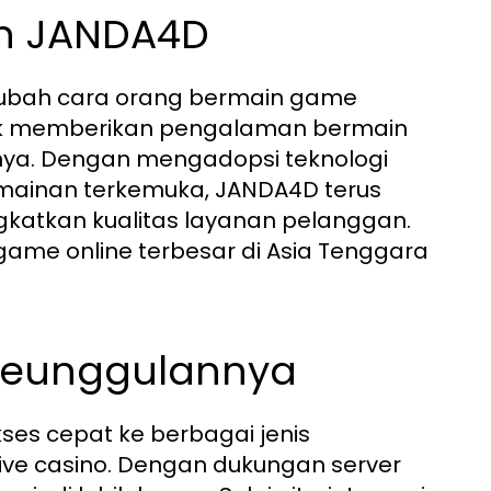
n JANDA4D
gubah cara orang bermain game
ntuk memberikan pengalaman bermain
a. Dengan mengadopsi teknologi
mainan terkemuka, JANDA4D terus
katkan kualitas layanan pelanggan.
 game online terbesar di Asia Tenggara
Keunggulannya
ses cepat ke berbagai jenis
ive casino. Dengan dukungan server