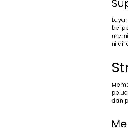
Su
Layan
berp
memi
nilai
St
Memah
pelua
dan p
Me