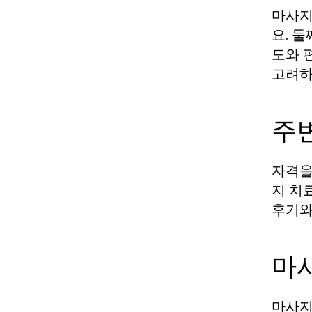
마사지
요. 
도와 
고려하
주
자격을
지 치
후기와
마
마사지