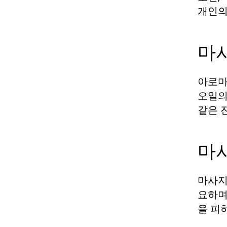
개인의
마
아로마
오일의
같은 
마사
마사지
요하며
을 피