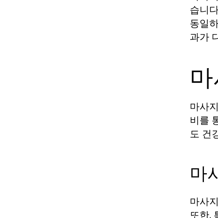
습니다
동일하
과가 
마
마사지
비를 
도 건
마
마사지
또한,