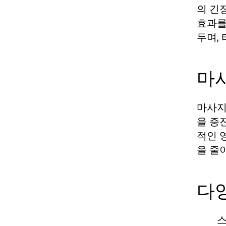
의 긴
효과를
두며,
마
마사지
을 증
적인 
을 줄
다양
스