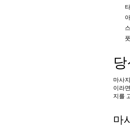
타
아
스
풋
당
마사지
이라면
지를 
마사