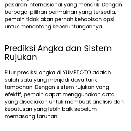
pasaran internasional yang menarik. Dengan
berbagai pilihan permainan yang tersedia,
pemain tidak akan pernah kehabisan opsi
untuk menantang keberuntungannya.
Prediksi Angka dan Sistem
Rujukan
Fitur prediksi angka di YUMETOTO adalah
salah satu yang menjadi daya tarik
tambahan. Dengan sistem rujukan yang
efektif, pemain dapat menggunakan data
yang disediakan untuk membuat analisis dan
keputusan yang lebih baik sebelum
memasang taruhan.