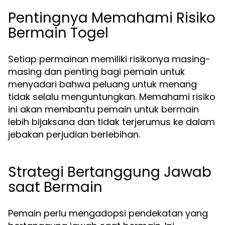
Pentingnya Memahami Risiko
Bermain Togel
Setiap permainan memiliki risikonya masing-
masing dan penting bagi pemain untuk
menyadari bahwa peluang untuk menang
tidak selalu menguntungkan. Memahami risiko
ini akan membantu pemain untuk bermain
lebih bijaksana dan tidak terjerumus ke dalam
jebakan perjudian berlebihan.
Strategi Bertanggung Jawab
saat Bermain
Pemain perlu mengadopsi pendekatan yang