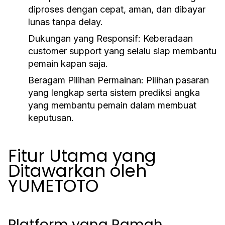
diproses dengan cepat, aman, dan dibayar
lunas tanpa delay.
Dukungan yang Responsif:
Keberadaan
customer support yang selalu siap membantu
pemain kapan saja.
Beragam Pilihan Permainan:
Pilihan pasaran
yang lengkap serta sistem prediksi angka
yang membantu pemain dalam membuat
keputusan.
Fitur Utama yang
Ditawarkan oleh
YUMETOTO
Platform yang Ramah