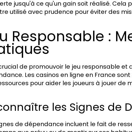
erte jusqu'à ce qu'un gain soit réalisé. Cela
être utilisé avec prudence pour éviter des mi
u Responsable : Me
atiques
t crucial de promouvoir le jeu responsable et
dance. Les casinos en ligne en France sont t
essources pour aider les joueurs à jouer de
connaître les Signes de
ignes de dépendance incluent le fait de ressen