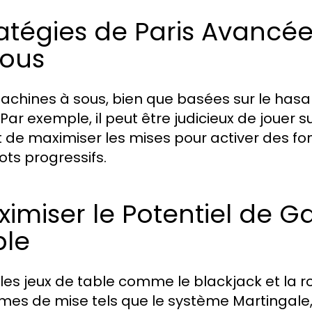
atégies de Paris Avancé
Sous
achines à sous, bien que basées sur le hasar
 Par exemple, il peut être judicieux de jouer
t de maximiser les mises pour activer des fon
ots progressifs.
imiser le Potentiel de G
ble
les jeux de table comme le blackjack et la rou
mes de mise tels que le système Martingale,