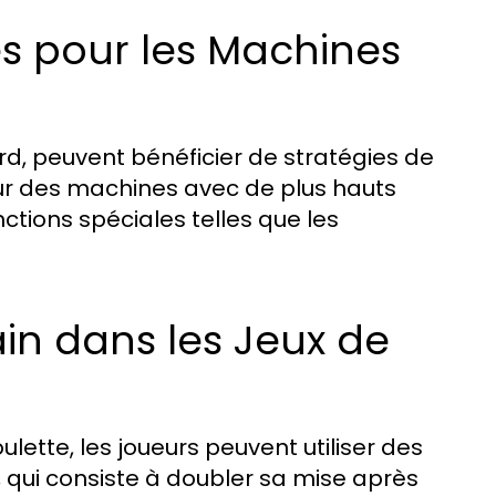
es pour les Machines
d, peuvent bénéficier de stratégies de
 sur des machines avec de plus hauts
ctions spéciales telles que les
ain dans les Jeux de
lette, les joueurs peuvent utiliser des
 qui consiste à doubler sa mise après