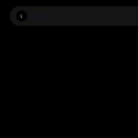
Lixemo
L