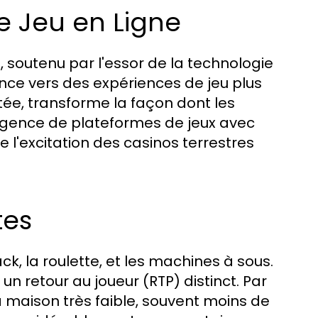
e Jeu en Ligne
, soutenu par l'essor de la technologie
dance vers des expériences de jeu plus
tée, transforme la façon dont les
mergence de plateformes de jeux avec
e l'excitation des casinos terrestres
tes
ack, la roulette, et les machines à sous.
n retour au joueur (RTP) distinct. Par
 maison très faible, souvent moins de