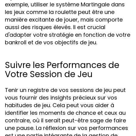
exemple, utiliser le système Martingale dans
les jeux comme la roulette peut être une
manière excitante de jouer, mais comporte
aussi des risques élevés. Il est crucial
d'adapter votre stratégie en fonction de votre
bankroll et de vos objectifs de jeu.
Suivre les Performances de
Votre Session de Jeu
Tenir un registre de vos sessions de jeu peut
vous fournir des insights précieux sur vos
habitudes de jeu. Cela peut vous aider à
identifier les moments de chance et ceux au
contraire, où il serait peut-être sage de faire
une pause. La réflexion sur vos performances
est une partie intégrante de la gestion de