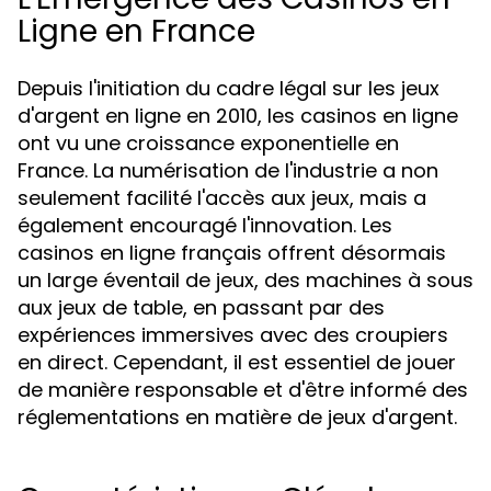
Ligne en France
Depuis l'initiation du cadre légal sur les jeux
d'argent en ligne en 2010, les casinos en ligne
ont vu une croissance exponentielle en
France. La numérisation de l'industrie a non
seulement facilité l'accès aux jeux, mais a
également encouragé l'innovation. Les
casinos en ligne français offrent désormais
un large éventail de jeux, des machines à sous
aux jeux de table, en passant par des
expériences immersives avec des croupiers
en direct. Cependant, il est essentiel de jouer
de manière responsable et d'être informé des
réglementations en matière de jeux d'argent.