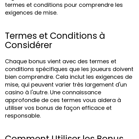
termes et conditions pour comprendre les
exigences de mise.
Termes et Conditions à
Considérer
Chaque bonus vient avec des termes et
conditions spécifiques que les joueurs doivent
bien comprendre. Cela inclut les exigences de
mise, qui peuvent varier très largement d'un
casino à l'autre. Une connaissance
approfondie de ces termes vous aidera à
utiliser vos bonus de façon efficace et
responsable.
Comment Utiliser les Bonus