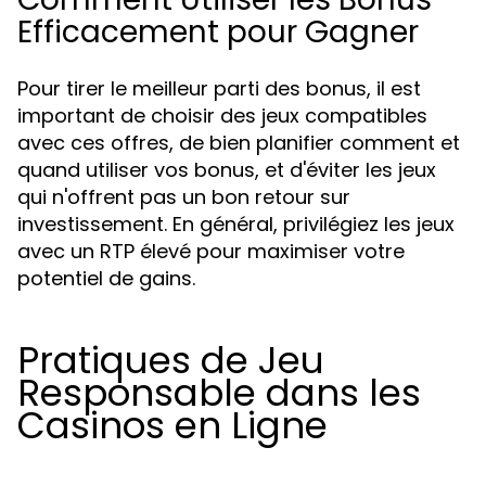
Efficacement pour Gagner
Pour tirer le meilleur parti des bonus, il est
important de choisir des jeux compatibles
avec ces offres, de bien planifier comment et
quand utiliser vos bonus, et d'éviter les jeux
qui n'offrent pas un bon retour sur
investissement. En général, privilégiez les jeux
avec un RTP élevé pour maximiser votre
potentiel de gains.
Pratiques de Jeu
Responsable dans les
Casinos en Ligne