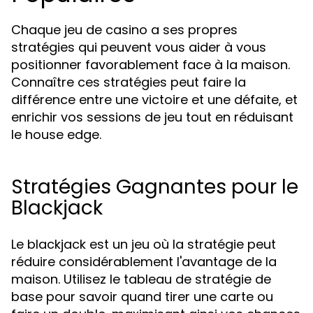
Chaque jeu de casino a ses propres
stratégies qui peuvent vous aider à vous
positionner favorablement face à la maison.
Connaître ces stratégies peut faire la
différence entre une victoire et une défaite, et
enrichir vos sessions de jeu tout en réduisant
le house edge.
Stratégies Gagnantes pour le
Blackjack
Le blackjack est un jeu où la stratégie peut
réduire considérablement l'avantage de la
maison. Utilisez le tableau de stratégie de
base pour savoir quand tirer une carte ou