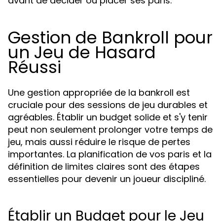
avant de décider où placer ses paris.
Gestion de Bankroll pour
un Jeu de Hasard
Réussi
Une gestion appropriée de la bankroll est
cruciale pour des sessions de jeu durables et
agréables. Établir un budget solide et s'y tenir
peut non seulement prolonger votre temps de
jeu, mais aussi réduire le risque de pertes
importantes. La planification de vos paris et la
définition de limites claires sont des étapes
essentielles pour devenir un joueur discipliné.
Établir un Budget pour le Jeu