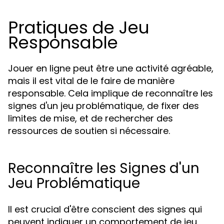
Pratiques de Jeu
Responsable
Jouer en ligne peut être une activité agréable,
mais il est vital de le faire de manière
responsable. Cela implique de reconnaître les
signes d'un jeu problématique, de fixer des
limites de mise, et de rechercher des
ressources de soutien si nécessaire.
Reconnaître les Signes d'un
Jeu Problématique
Il est crucial d'être conscient des signes qui
peuvent indiquer un comportement de jeu