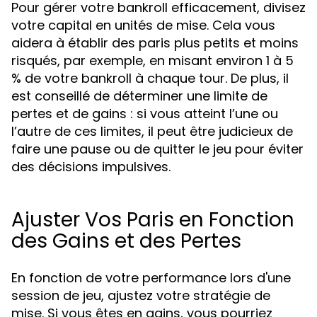
Pour gérer votre bankroll efficacement, divisez
votre capital en unités de mise. Cela vous
aidera à établir des paris plus petits et moins
risqués, par exemple, en misant environ 1 à 5
% de votre bankroll à chaque tour. De plus, il
est conseillé de déterminer une limite de
pertes et de gains : si vous atteint l’une ou
l’autre de ces limites, il peut être judicieux de
faire une pause ou de quitter le jeu pour éviter
des décisions impulsives.
Ajuster Vos Paris en Fonction
des Gains et des Pertes
En fonction de votre performance lors d'une
session de jeu, ajustez votre stratégie de
mise. Si vous êtes en gains, vous pourriez