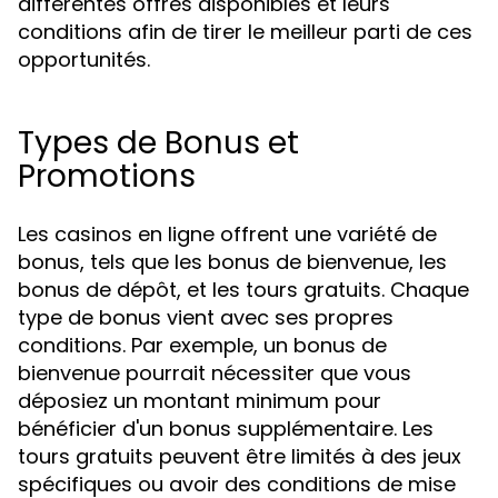
différentes offres disponibles et leurs
conditions afin de tirer le meilleur parti de ces
opportunités.
Types de Bonus et
Promotions
Les casinos en ligne offrent une variété de
bonus, tels que les bonus de bienvenue, les
bonus de dépôt, et les tours gratuits. Chaque
type de bonus vient avec ses propres
conditions. Par exemple, un bonus de
bienvenue pourrait nécessiter que vous
déposiez un montant minimum pour
bénéficier d'un bonus supplémentaire. Les
tours gratuits peuvent être limités à des jeux
spécifiques ou avoir des conditions de mise