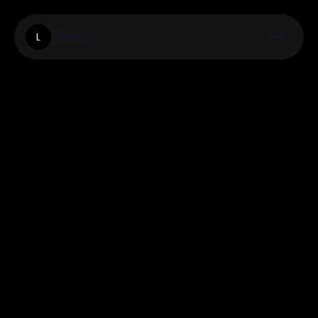
Lixemo
L