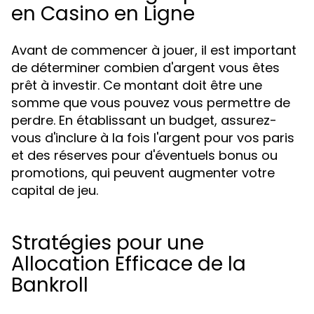
en Casino en Ligne
Avant de commencer à jouer, il est important
de déterminer combien d'argent vous êtes
prêt à investir. Ce montant doit être une
somme que vous pouvez vous permettre de
perdre. En établissant un budget, assurez-
vous d'inclure à la fois l'argent pour vos paris
et des réserves pour d'éventuels bonus ou
promotions, qui peuvent augmenter votre
capital de jeu.
Stratégies pour une
Allocation Efficace de la
Bankroll