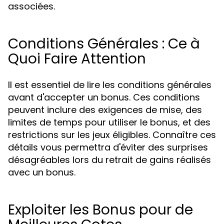
associées.
Conditions Générales : Ce à
Quoi Faire Attention
Il est essentiel de lire les conditions générales
avant d'accepter un bonus. Ces conditions
peuvent inclure des exigences de mise, des
limites de temps pour utiliser le bonus, et des
restrictions sur les jeux éligibles. Connaître ces
détails vous permettra d'éviter des surprises
désagréables lors du retrait de gains réalisés
avec un bonus.
Exploiter les Bonus pour de