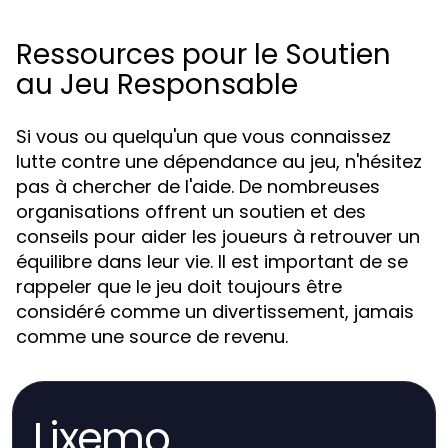
Ressources pour le Soutien
au Jeu Responsable
Si vous ou quelqu'un que vous connaissez
lutte contre une dépendance au jeu, n'hésitez
pas à chercher de l'aide. De nombreuses
organisations offrent un soutien et des
conseils pour aider les joueurs à retrouver un
équilibre dans leur vie. Il est important de se
rappeler que le jeu doit toujours être
considéré comme un divertissement, jamais
comme une source de revenu.
Lixemo