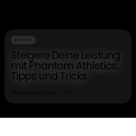
SPORTS
Steigere Deine Leistung
mit Phantom Athletics:
Tipps und Tricks
Maurice Hill
Jan 14, 2026
M