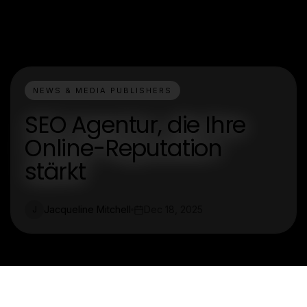
NEWS & MEDIA PUBLISHERS
SEO Agentur, die Ihre
Online-Reputation
stärkt
Jacqueline Mitchell
Dec 18, 2025
J