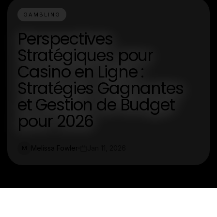
GAMBLING
Perspectives
Stratégiques pour
Casino en Ligne :
Stratégies Gagnantes
et Gestion de Budget
pour 2026
Melissa Fowler
Jan 11, 2026
M