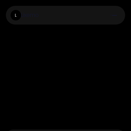
Lixemo
L