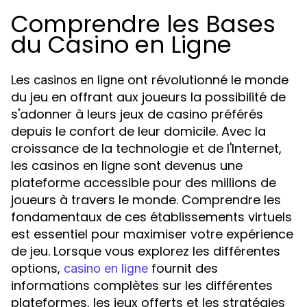
Comprendre les Bases
du Casino en Ligne
Les
ont révolutionné le monde
casinos en ligne
du jeu en offrant aux joueurs la possibilité de
s'adonner à leurs jeux de casino préférés
depuis le confort de leur domicile. Avec la
croissance de la technologie et de l'Internet,
les casinos en ligne sont devenus une
plateforme accessible pour des millions de
joueurs à travers le monde. Comprendre les
fondamentaux de ces établissements virtuels
est essentiel pour maximiser votre expérience
de jeu. Lorsque vous explorez les différentes
options,
fournit des
casino en ligne
informations complètes sur les différentes
plateformes, les jeux offerts et les stratégies