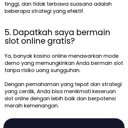
tinggi, dan tidak terbawa suasana adalah
beberapa strategi yang efektif.
5. Dapatkah saya bermain
slot online gratis?
Ya, banyak kasino online menawarkan mode
demo yang memungkinkan Anda bermain slot
tanpa risiko uang sungguhan.
Dengan pemahaman yang tepat dan strategi
yang cerdik, Anda bisa menikmati keseruan
dengan lebih baik dan berpotensi
slot online
meraih kemenangan.