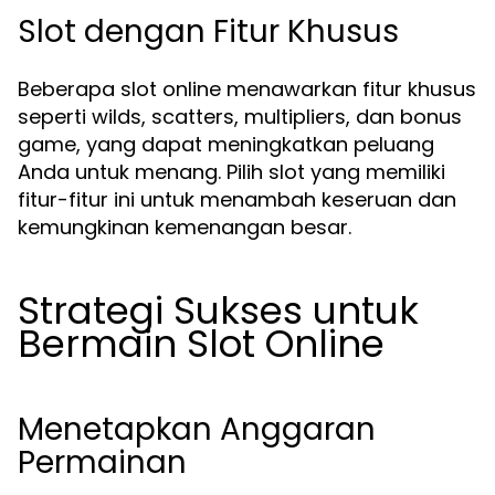
Slot dengan Fitur Khusus
Beberapa slot online menawarkan fitur khusus
seperti wilds, scatters, multipliers, dan bonus
game, yang dapat meningkatkan peluang
Anda untuk menang. Pilih slot yang memiliki
fitur-fitur ini untuk menambah keseruan dan
kemungkinan kemenangan besar.
Strategi Sukses untuk
Bermain Slot Online
Menetapkan Anggaran
Permainan