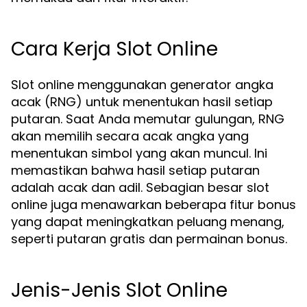
Cara Kerja Slot Online
Slot online menggunakan generator angka
acak (RNG) untuk menentukan hasil setiap
putaran. Saat Anda memutar gulungan, RNG
akan memilih secara acak angka yang
menentukan simbol yang akan muncul. Ini
memastikan bahwa hasil setiap putaran
adalah acak dan adil. Sebagian besar slot
online juga menawarkan beberapa fitur bonus
yang dapat meningkatkan peluang menang,
seperti putaran gratis dan permainan bonus.
Jenis-Jenis Slot Online