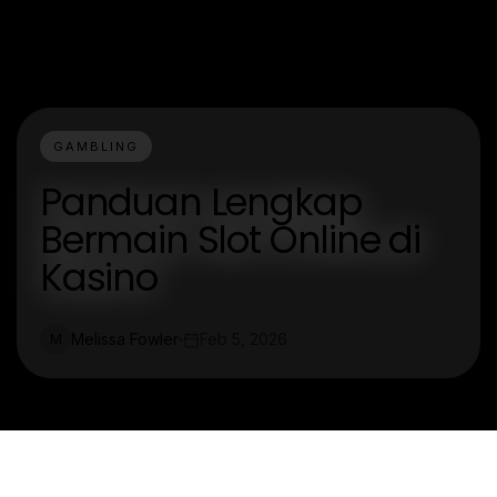
GAMBLING
Panduan Lengkap
Bermain Slot Online di
Kasino
Melissa Fowler
Feb 5, 2026
M