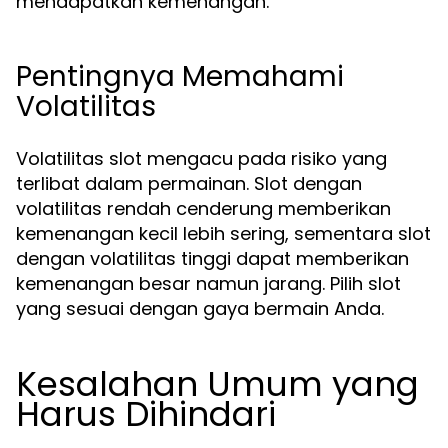
mendapatkan kemenangan.
Pentingnya Memahami
Volatilitas
Volatilitas slot mengacu pada risiko yang
terlibat dalam permainan. Slot dengan
volatilitas rendah cenderung memberikan
kemenangan kecil lebih sering, sementara slot
dengan volatilitas tinggi dapat memberikan
kemenangan besar namun jarang. Pilih slot
yang sesuai dengan gaya bermain Anda.
Kesalahan Umum yang
Harus Dihindari