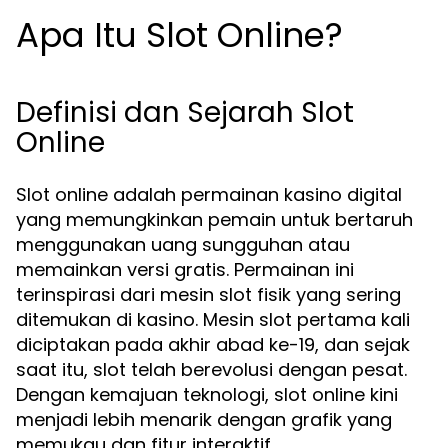
Apa Itu Slot Online?
Definisi dan Sejarah Slot
Online
Slot online adalah permainan kasino digital
yang memungkinkan pemain untuk bertaruh
menggunakan uang sungguhan atau
memainkan versi gratis. Permainan ini
terinspirasi dari mesin slot fisik yang sering
ditemukan di kasino. Mesin slot pertama kali
diciptakan pada akhir abad ke-19, dan sejak
saat itu, slot telah berevolusi dengan pesat.
Dengan kemajuan teknologi, slot online kini
menjadi lebih menarik dengan grafik yang
memukau dan fitur interaktif.