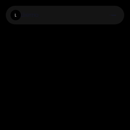
Lixemo
L