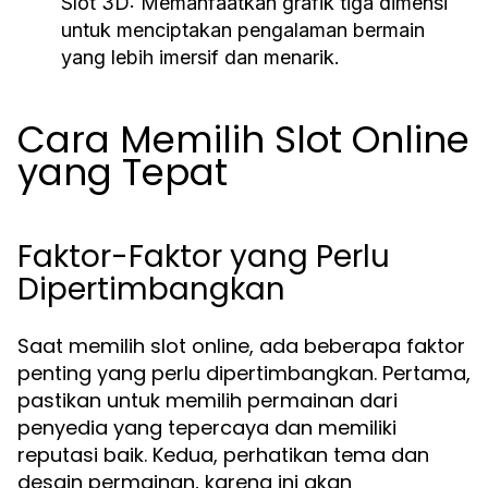
Slot 3D:
Memanfaatkan grafik tiga dimensi
untuk menciptakan pengalaman bermain
yang lebih imersif dan menarik.
Cara Memilih Slot Online
yang Tepat
Faktor-Faktor yang Perlu
Dipertimbangkan
Saat memilih slot online, ada beberapa faktor
penting yang perlu dipertimbangkan. Pertama,
pastikan untuk memilih permainan dari
penyedia yang tepercaya dan memiliki
reputasi baik. Kedua, perhatikan tema dan
desain permainan, karena ini akan