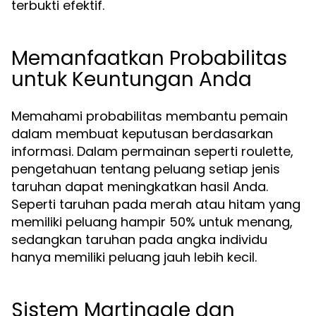
terbukti efektif.
Memanfaatkan Probabilitas
untuk Keuntungan Anda
Memahami probabilitas membantu pemain
dalam membuat keputusan berdasarkan
informasi. Dalam permainan seperti roulette,
pengetahuan tentang peluang setiap jenis
taruhan dapat meningkatkan hasil Anda.
Seperti taruhan pada merah atau hitam yang
memiliki peluang hampir 50% untuk menang,
sedangkan taruhan pada angka individu
hanya memiliki peluang jauh lebih kecil.
Sistem Martingale dan