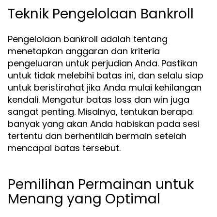
Teknik Pengelolaan Bankroll
Pengelolaan bankroll adalah tentang
menetapkan anggaran dan kriteria
pengeluaran untuk perjudian Anda. Pastikan
untuk tidak melebihi batas ini, dan selalu siap
untuk beristirahat jika Anda mulai kehilangan
kendali. Mengatur batas loss dan win juga
sangat penting. Misalnya, tentukan berapa
banyak yang akan Anda habiskan pada sesi
tertentu dan berhentilah bermain setelah
mencapai batas tersebut.
Pemilihan Permainan untuk
Menang yang Optimal