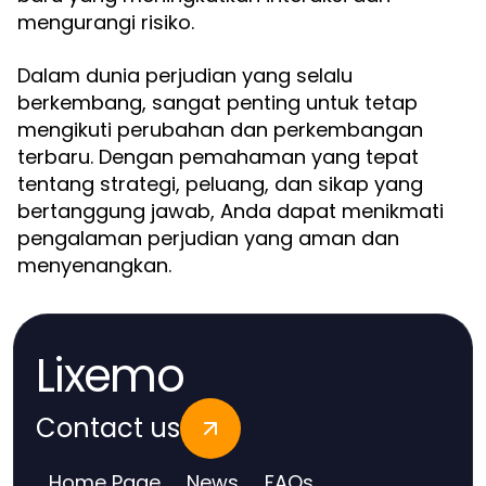
mengurangi risiko.
Dalam dunia perjudian yang selalu
berkembang, sangat penting untuk tetap
mengikuti perubahan dan perkembangan
terbaru. Dengan pemahaman yang tepat
tentang strategi, peluang, dan sikap yang
bertanggung jawab, Anda dapat menikmati
pengalaman perjudian yang aman dan
menyenangkan.
Lixemo
Contact us
Home Page
News
FAQs