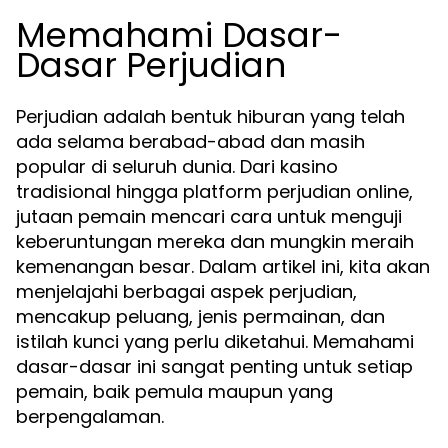
Memahami Dasar-
Dasar Perjudian
Perjudian adalah bentuk hiburan yang telah
ada selama berabad-abad dan masih
popular di seluruh dunia. Dari kasino
tradisional hingga platform perjudian online,
jutaan pemain mencari cara untuk menguji
keberuntungan mereka dan mungkin meraih
kemenangan besar. Dalam artikel ini, kita akan
menjelajahi berbagai aspek perjudian,
mencakup peluang, jenis permainan, dan
istilah kunci yang perlu diketahui. Memahami
dasar-dasar ini sangat penting untuk setiap
pemain, baik pemula maupun yang
berpengalaman.