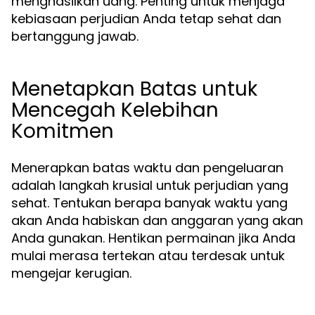
menghasilkan uang. Penting untuk menjaga
kebiasaan perjudian Anda tetap sehat dan
bertanggung jawab.
Menetapkan Batas untuk
Mencegah Kelebihan
Komitmen
Menerapkan batas waktu dan pengeluaran
adalah langkah krusial untuk perjudian yang
sehat. Tentukan berapa banyak waktu yang
akan Anda habiskan dan anggaran yang akan
Anda gunakan. Hentikan permainan jika Anda
mulai merasa tertekan atau terdesak untuk
mengejar kerugian.