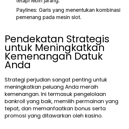
tetapi lebih jarang.
Paylines
: Garis yang menentukan kombinasi
pemenang pada mesin slot.
Pendekatan Strategis
untuk Meningkatkan
Kemenangan Datuk
Anda
Strategi perjudian sangat penting untuk
meningkatkan peluang Anda meraih
kemenangan. Ini termasuk pengelolaan
bankroll yang baik, memilih permainan yang
tepat, dan memanfaatkan bonus serta
promosi yang ditawarkan oleh kasino.