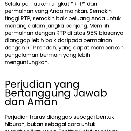
Selalu perhatikan tingkat *RTP* dari
permainan yang Anda mainkan. Semakin
tinggi RTP, semakin baik peluang Anda untuk
menang dalam jangka panjang. Memilih
permainan dengan RTP di atas 95% biasanya
dianggap lebih baik daripada permainan
dengan RTP rendah, yang dapat memberikan
pengalaman bermain yang lebih
menguntungkan.
Perjudian yang
Bertanggung Jawab
dan Aman
Perjudian harus dianggap sebagai bentuk
hiburan, bukan sebagai cara untuk