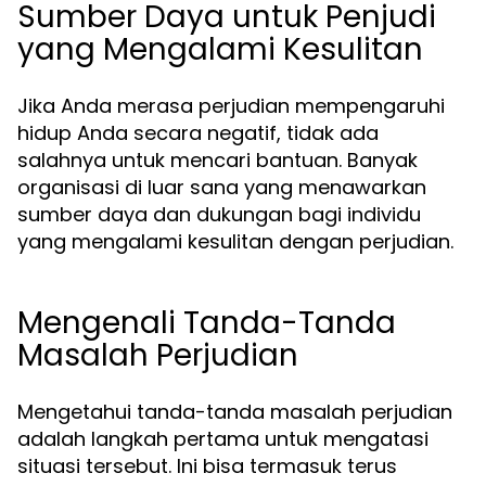
Sumber Daya untuk Penjudi
yang Mengalami Kesulitan
Jika Anda merasa perjudian mempengaruhi
hidup Anda secara negatif, tidak ada
salahnya untuk mencari bantuan. Banyak
organisasi di luar sana yang menawarkan
sumber daya dan dukungan bagi individu
yang mengalami kesulitan dengan perjudian.
Mengenali Tanda-Tanda
Masalah Perjudian
Mengetahui tanda-tanda masalah perjudian
adalah langkah pertama untuk mengatasi
situasi tersebut. Ini bisa termasuk terus