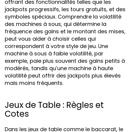
offrant des fonctionnalités telles que les
jackpots progressifs, les tours gratuits, et des
symboles spéciaux. Comprendre la volatilité
des machines à sous, qui détermine la
fréquence des gains et le montant des mises,
peut vous aider à choisir celles qui
correspondent à votre style de jeu. Une
machine à sous à faible volatilité, par
exemple, paie plus souvent des gains petits à
modérés, tandis qu’une machine à haute
volatilité peut offrir des jackpots plus élevés
mais moins fréquents.
Jeux de Table : Règles et
Cotes
Dans les jeux de table comme le baccarat, le