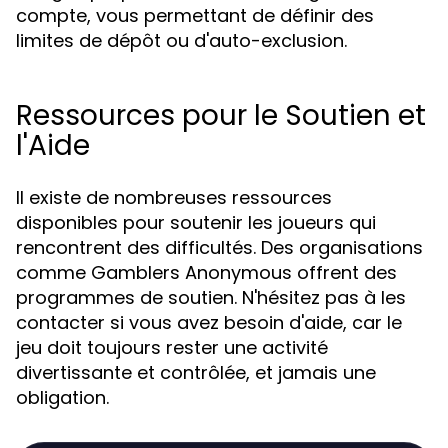
compte, vous permettant de définir des
limites de dépôt ou d'auto-exclusion.
Ressources pour le Soutien et
l'Aide
Il existe de nombreuses ressources
disponibles pour soutenir les joueurs qui
rencontrent des difficultés. Des organisations
comme Gamblers Anonymous offrent des
programmes de soutien. N'hésitez pas à les
contacter si vous avez besoin d'aide, car le
jeu doit toujours rester une activité
divertissante et contrôlée, et jamais une
obligation.