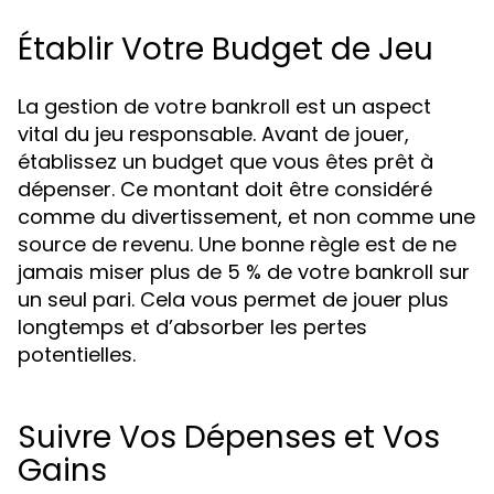
Établir Votre Budget de Jeu
La gestion de votre bankroll est un aspect
vital du jeu responsable. Avant de jouer,
établissez un budget que vous êtes prêt à
dépenser. Ce montant doit être considéré
comme du divertissement, et non comme une
source de revenu. Une bonne règle est de ne
jamais miser plus de 5 % de votre bankroll sur
un seul pari. Cela vous permet de jouer plus
longtemps et d’absorber les pertes
potentielles.
Suivre Vos Dépenses et Vos
Gains