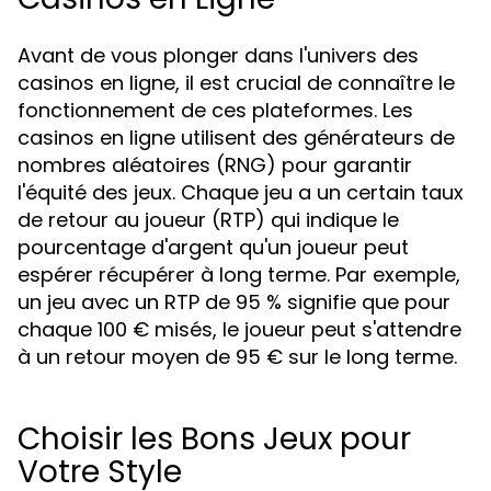
Avant de vous plonger dans l'univers des
casinos en ligne, il est crucial de connaître le
fonctionnement de ces plateformes. Les
casinos en ligne utilisent des générateurs de
nombres aléatoires (RNG) pour garantir
l'équité des jeux. Chaque jeu a un certain taux
de retour au joueur (RTP) qui indique le
pourcentage d'argent qu'un joueur peut
espérer récupérer à long terme. Par exemple,
un jeu avec un RTP de 95 % signifie que pour
chaque 100 € misés, le joueur peut s'attendre
à un retour moyen de 95 € sur le long terme.
Choisir les Bons Jeux pour
Votre Style