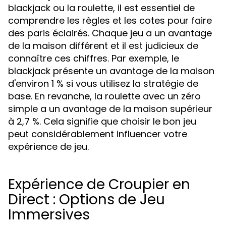
blackjack ou la roulette, il est essentiel de
comprendre les règles et les cotes pour faire
des paris éclairés. Chaque jeu a un avantage
de la maison différent et il est judicieux de
connaître ces chiffres. Par exemple, le
blackjack présente un avantage de la maison
d'environ 1 % si vous utilisez la stratégie de
base. En revanche, la roulette avec un zéro
simple a un avantage de la maison supérieur
à 2,7 %. Cela signifie que choisir le bon jeu
peut considérablement influencer votre
expérience de jeu.
Expérience de Croupier en
Direct : Options de Jeu
Immersives