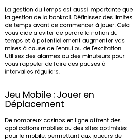
La gestion du temps est aussi importante que
la gestion de la bankroll. Définissez des limites
de temps avant de commencer à jouer. Cela
vous aide à éviter de perdre la notion du
temps et à potentiellement augmenter vos
mises à cause de l’ennui ou de l'excitation.
Utilisez des alarmes ou des minuteurs pour
vous rappeler de faire des pauses à
intervalles réguliers.
Jeu Mobile : Jouer en
Déplacement
De nombreux casinos en ligne offrent des
applications mobiles ou des sites optimisés
pour le mobile, permettant aux joueurs de