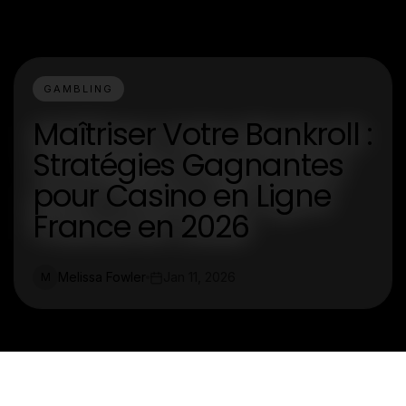
GAMBLING
Maîtriser Votre Bankroll :
Stratégies Gagnantes
pour Casino en Ligne
France en 2026
Melissa Fowler
Jan 11, 2026
M