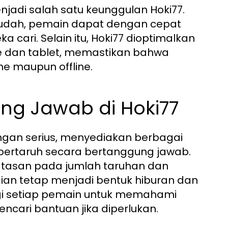
jadi salah satu keunggulan Hoki77.
mudah, pemain dapat dengan cepat
ari. Selain itu, Hoki77 dioptimalkan
e dan tablet, memastikan bahwa
e maupun offline.
ung Jawab di Hoki77
gan serius, menyediakan berbagai
ertaruh secara bertanggung jawab.
tasan pada jumlah taruhan dan
ian tetap menjadi bentuk hiburan dan
agi setiap pemain untuk memahami
cari bantuan jika diperlukan.