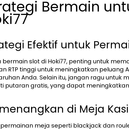
rategi Bermain un
ki77
ategi Efektif untuk Perma
a bermain slot di Hoki77, penting untuk memah
n RTP tinggi untuk meningkatkan peluang
taruhan Anda. Selain itu, jangan ragu untu
ti putaran gratis, yang dapat meningkatk
menangkan di Meja Kas
permainan meja seperti blackjack dan rou