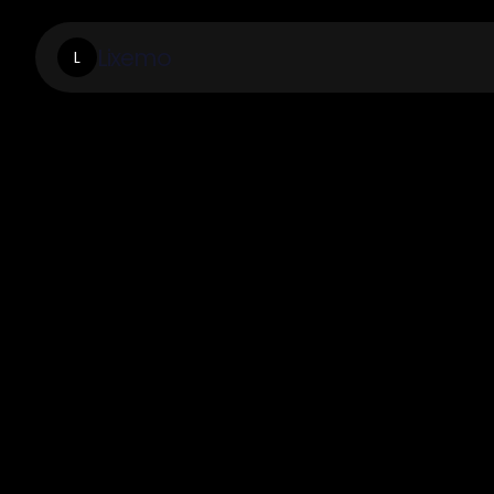
Lixemo
L