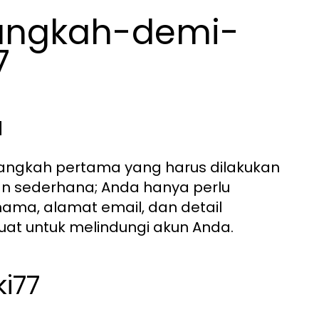
angkah-demi-
7
a
langkah pertama yang harus dilakukan
an sederhana; Anda hanya perlu
nama, alamat email, dan detail
kuat untuk melindungi akun Anda.
i77