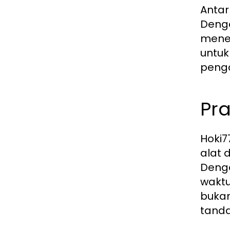
Antar
Denga
menem
untuk
penga
Pra
Hoki7
alat 
Deng
waktu
bukan
tanda