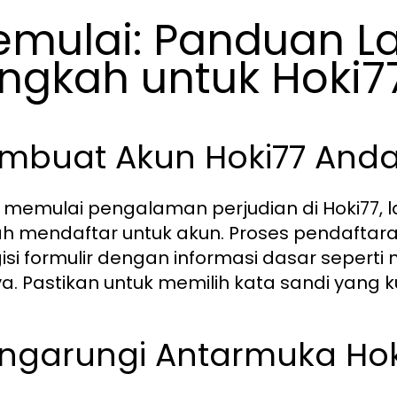
mulai: Panduan L
ngkah untuk Hoki7
mbuat Akun Hoki77 And
 memulai pengalaman perjudian di Hoki77, 
h mendaftar untuk akun. Proses pendaftar
si formulir dengan informasi dasar seperti 
ya. Pastikan untuk memilih kata sandi yang 
ngarungi Antarmuka Hok