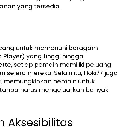
yanan yang tersedia.
ncang untuk memenuhi beragam
o Player) yang tinggi hingga
ette, setiap pemain memiliki peluang
elera mereka. Selain itu, Hoki77 juga
k, memungkinkan pemain untuk
tanpa harus mengeluarkan banyak
Aksesibilitas