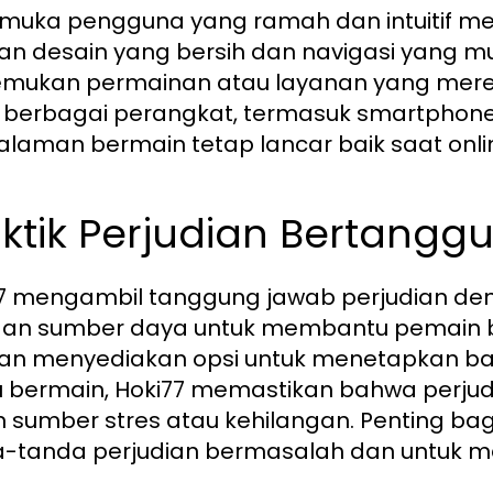
muka pengguna yang ramah dan intuitif men
n desain yang bersih dan navigasi yang 
ukan permainan atau layanan yang mereka c
 berbagai perangkat, termasuk smartphon
laman bermain tetap lancar baik saat onlin
ktik Perjudian Bertangg
7 mengambil tanggung jawab perjudian den
dan sumber daya untuk membantu pemain b
an menyediakan opsi untuk menetapkan ba
 bermain, Hoki77 memastikan bahwa perjud
 sumber stres atau kehilangan. Penting b
-tanda perjudian bermasalah dan untuk men