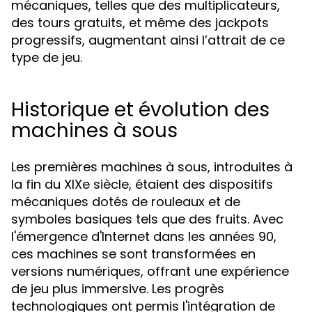
mécaniques, telles que des multiplicateurs,
des tours gratuits, et même des jackpots
progressifs, augmentant ainsi l’attrait de ce
type de jeu.
Historique et évolution des
machines à sous
Les premières machines à sous, introduites à
la fin du XIXe siècle, étaient des dispositifs
mécaniques dotés de rouleaux et de
symboles basiques tels que des fruits. Avec
l'émergence d'Internet dans les années 90,
ces machines se sont transformées en
versions numériques, offrant une expérience
de jeu plus immersive. Les progrès
technologiques ont permis l'intégration de