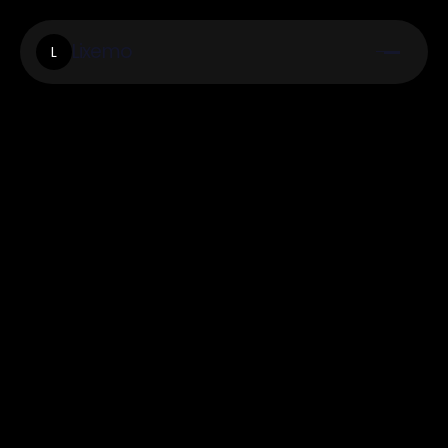
Lixemo
L