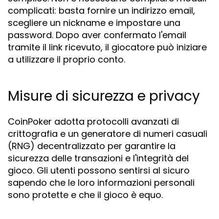
complicati: basta fornire un indirizzo email,
scegliere un nickname e impostare una
password. Dopo aver confermato l'email
tramite il link ricevuto, il giocatore può iniziare
a utilizzare il proprio conto.
Misure di sicurezza e privacy
CoinPoker adotta protocolli avanzati di
crittografia e un generatore di numeri casuali
(RNG) decentralizzato per garantire la
sicurezza delle transazioni e l'integrità del
gioco. Gli utenti possono sentirsi al sicuro
sapendo che le loro informazioni personali
sono protette e che il gioco è equo.