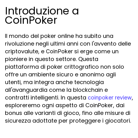
Introduzione a
CoinPoker
Il mondo del poker online ha subito una
rivoluzione negli ultimi anni con l'avvento delle
criptovalute, e
si erge come un
CoinPoker
pioniere in questo settore. Questa
piattaforma di poker crittografico non solo
offre un ambiente sicuro e anonimo agli
utenti, ma integra anche tecnologia
all'avanguardia come la blockchain e
contratti intelligenti. In questa
,
coinpoker review
esploreremo ogni aspetto di CoinPoker, dai
bonus alle varianti di gioco, fino alle misure di
sicurezza adottate per proteggere i giocatori.