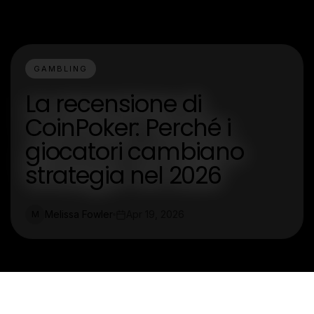
GAMBLING
La recensione di
CoinPoker: Perché i
giocatori cambiano
strategia nel 2026
Melissa Fowler
Apr 19, 2026
M