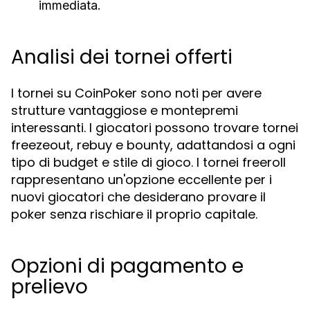
immediata.
Analisi dei tornei offerti
I tornei su CoinPoker sono noti per avere
strutture vantaggiose e montepremi
interessanti. I giocatori possono trovare tornei
freezeout, rebuy e bounty, adattandosi a ogni
tipo di budget e stile di gioco. I tornei freeroll
rappresentano un'opzione eccellente per i
nuovi giocatori che desiderano provare il
poker senza rischiare il proprio capitale.
Opzioni di pagamento e
prelievo