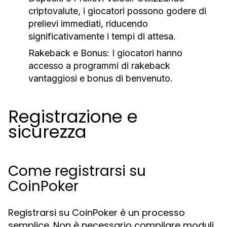
criptovalute, i giocatori possono godere di
prelievi immediati, riducendo
significativamente i tempi di attesa.
Rakeback e Bonus:
I giocatori hanno
accesso a programmi di rakeback
vantaggiosi e bonus di benvenuto.
Registrazione e
sicurezza
Come registrarsi su
CoinPoker
Registrarsi su CoinPoker è un processo
semplice. Non è necessario compilare moduli