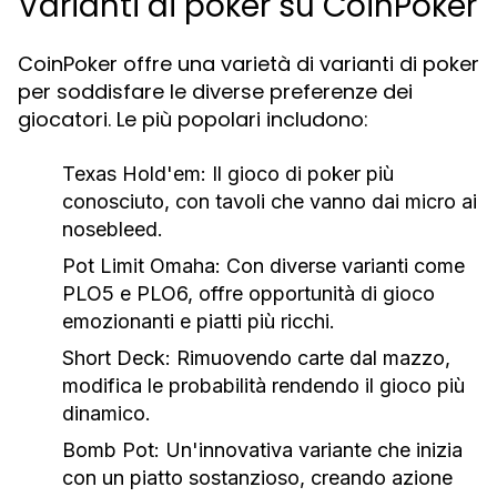
Varianti di poker su CoinPoker
CoinPoker offre una varietà di varianti di poker
per soddisfare le diverse preferenze dei
giocatori. Le più popolari includono:
Texas Hold'em:
Il gioco di poker più
conosciuto, con tavoli che vanno dai micro ai
nosebleed.
Pot Limit Omaha:
Con diverse varianti come
PLO5 e PLO6, offre opportunità di gioco
emozionanti e piatti più ricchi.
Short Deck:
Rimuovendo carte dal mazzo,
modifica le probabilità rendendo il gioco più
dinamico.
Bomb Pot:
Un'innovativa variante che inizia
con un piatto sostanzioso, creando azione