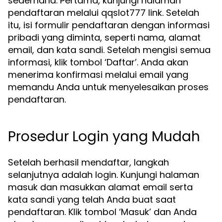
sederhana. Pertama, kunjungi halaman
pendaftaran melalui qqslot777 link. Setelah
itu, isi formulir pendaftaran dengan informasi
pribadi yang diminta, seperti nama, alamat
email, dan kata sandi. Setelah mengisi semua
informasi, klik tombol ‘Daftar’. Anda akan
menerima konfirmasi melalui email yang
memandu Anda untuk menyelesaikan proses
pendaftaran.
Prosedur Login yang Mudah
Setelah berhasil mendaftar, langkah
selanjutnya adalah login. Kunjungi halaman
masuk dan masukkan alamat email serta
kata sandi yang telah Anda buat saat
pendaftaran. Klik tombol ‘Masuk’ dan Anda