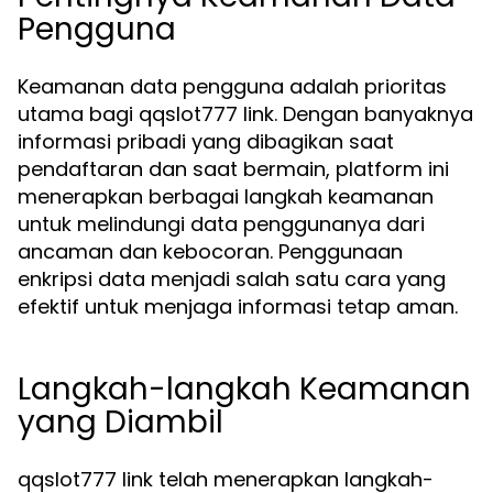
Pengguna
Keamanan data pengguna adalah prioritas
utama bagi qqslot777 link. Dengan banyaknya
informasi pribadi yang dibagikan saat
pendaftaran dan saat bermain, platform ini
menerapkan berbagai langkah keamanan
untuk melindungi data penggunanya dari
ancaman dan kebocoran. Penggunaan
enkripsi data menjadi salah satu cara yang
efektif untuk menjaga informasi tetap aman.
Langkah-langkah Keamanan
yang Diambil
qqslot777 link telah menerapkan langkah-