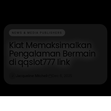
NEWS & MEDIA PUBLISHERS
Kiat Memaksimalkan
Pengalaman Bermain
di qqslot777 link
Jacqueline Mitchell
Dec 6, 2025
J