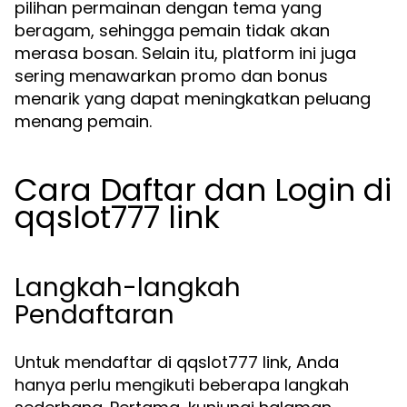
pilihan permainan dengan tema yang
beragam, sehingga pemain tidak akan
merasa bosan. Selain itu, platform ini juga
sering menawarkan promo dan bonus
menarik yang dapat meningkatkan peluang
menang pemain.
Cara Daftar dan Login di
qqslot777 link
Langkah-langkah
Pendaftaran
Untuk mendaftar di qqslot777 link, Anda
hanya perlu mengikuti beberapa langkah