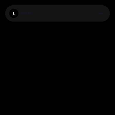
Lixemo
L