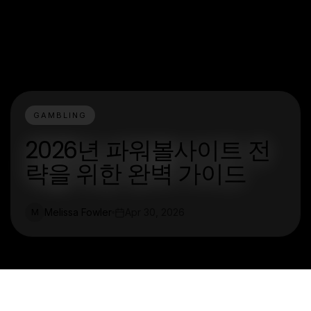
GAMBLING
2026년 파워볼사이트 전
략을 위한 완벽 가이드
Melissa Fowler
Apr 30, 2026
M