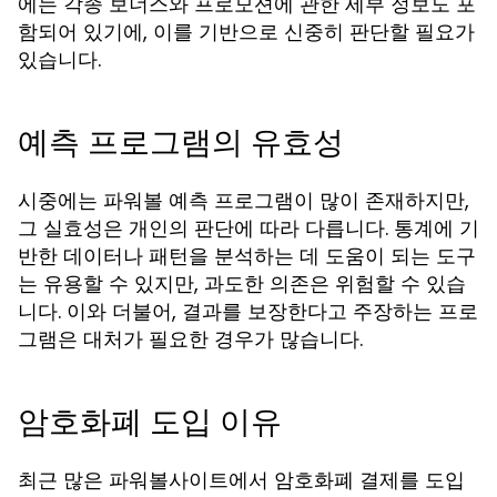
에는 각종 보너스와 프로모션에 관한 세부 정보도 포
함되어 있기에, 이를 기반으로 신중히 판단할 필요가
있습니다.
예측 프로그램의 유효성
시중에는 파워볼 예측 프로그램이 많이 존재하지만,
그 실효성은 개인의 판단에 따라 다릅니다. 통계에 기
반한 데이터나 패턴을 분석하는 데 도움이 되는 도구
는 유용할 수 있지만, 과도한 의존은 위험할 수 있습
니다. 이와 더불어, 결과를 보장한다고 주장하는 프로
그램은 대처가 필요한 경우가 많습니다.
암호화폐 도입 이유
최근 많은 파워볼사이트에서 암호화폐 결제를 도입