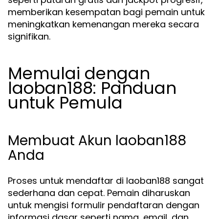
memberikan kesempatan bagi pemain untuk
meningkatkan kemenangan mereka secara
signifikan.
Memulai dengan
laoban188: Panduan
untuk Pemula
Membuat Akun laoban188
Anda
Proses untuk mendaftar di laoban188 sangat
sederhana dan cepat. Pemain diharuskan
untuk mengisi formulir pendaftaran dengan
informasi dasar seperti nama, email, dan