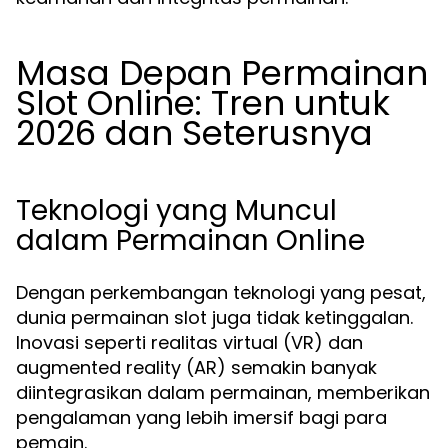
Masa Depan Permainan
Slot Online: Tren untuk
2026 dan Seterusnya
Teknologi yang Muncul
dalam Permainan Online
Dengan perkembangan teknologi yang pesat,
dunia permainan slot juga tidak ketinggalan.
Inovasi seperti realitas virtual (VR) dan
augmented reality (AR) semakin banyak
diintegrasikan dalam permainan, memberikan
pengalaman yang lebih imersif bagi para
pemain.