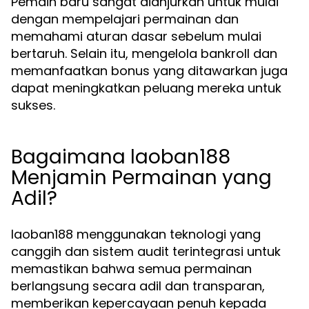
Pemain baru sangat dianjurkan untuk mulai
dengan mempelajari permainan dan
memahami aturan dasar sebelum mulai
bertaruh. Selain itu, mengelola bankroll dan
memanfaatkan bonus yang ditawarkan juga
dapat meningkatkan peluang mereka untuk
sukses.
Bagaimana laoban188
Menjamin Permainan yang
Adil?
laoban188 menggunakan teknologi yang
canggih dan sistem audit terintegrasi untuk
memastikan bahwa semua permainan
berlangsung secara adil dan transparan,
memberikan kepercayaan penuh kepada