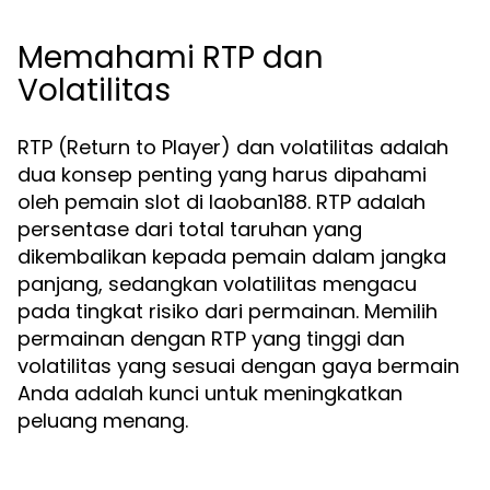
Memahami RTP dan
Volatilitas
RTP (Return to Player) dan volatilitas adalah
dua konsep penting yang harus dipahami
oleh pemain slot di laoban188. RTP adalah
persentase dari total taruhan yang
dikembalikan kepada pemain dalam jangka
panjang, sedangkan volatilitas mengacu
pada tingkat risiko dari permainan. Memilih
permainan dengan RTP yang tinggi dan
volatilitas yang sesuai dengan gaya bermain
Anda adalah kunci untuk meningkatkan
peluang menang.