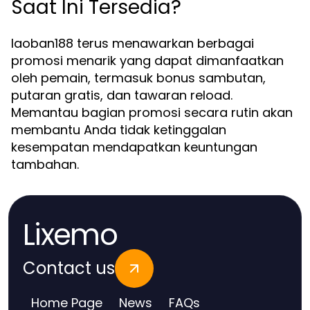
Saat Ini Tersedia?
laoban188 terus menawarkan berbagai
promosi menarik yang dapat dimanfaatkan
oleh pemain, termasuk bonus sambutan,
putaran gratis, dan tawaran reload.
Memantau bagian promosi secara rutin akan
membantu Anda tidak ketinggalan
kesempatan mendapatkan keuntungan
tambahan.
Lixemo
Contact us
Home Page
News
FAQs