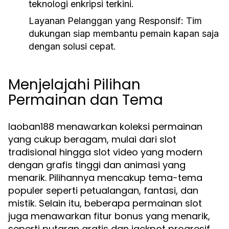
teknologi enkripsi terkini.
Layanan Pelanggan yang Responsif:
Tim
dukungan siap membantu pemain kapan saja
dengan solusi cepat.
Menjelajahi Pilihan
Permainan dan Tema
laoban188 menawarkan koleksi permainan
yang cukup beragam, mulai dari slot
tradisional hingga slot video yang modern
dengan grafis tinggi dan animasi yang
menarik. Pilihannya mencakup tema-tema
populer seperti petualangan, fantasi, dan
mistik. Selain itu, beberapa permainan slot
juga menawarkan fitur bonus yang menarik,
seperti putaran gratis dan jackpot progresif,