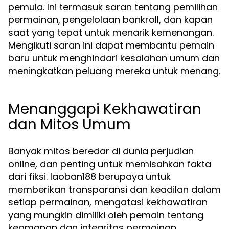
pemula. Ini termasuk saran tentang pemilihan
permainan, pengelolaan bankroll, dan kapan
saat yang tepat untuk menarik kemenangan.
Mengikuti saran ini dapat membantu pemain
baru untuk menghindari kesalahan umum dan
meningkatkan peluang mereka untuk menang.
Menanggapi Kekhawatiran
dan Mitos Umum
Banyak mitos beredar di dunia perjudian
online, dan penting untuk memisahkan fakta
dari fiksi. laoban188 berupaya untuk
memberikan transparansi dan keadilan dalam
setiap permainan, mengatasi kekhawatiran
yang mungkin dimiliki oleh pemain tentang
keamanan dan integritas permainan.