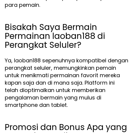
para pemain.
Bisakah Saya Bermain
Permainan laoban188 di
Perangkat Seluler?
Ya, laoban188 sepenuhnya kompatibel dengan
perangkat seluler, memungkinkan pemain
untuk menikmati permainan favorit mereka
kapan saja dan di mana saja. Platform ini
telah dioptimalkan untuk memberikan
pengalaman bermain yang mulus di
smartphone dan tablet.
Promosi dan Bonus Apa yang