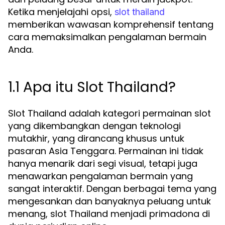
Ketika menjelajahi opsi,
slot thailand
memberikan wawasan komprehensif tentang
cara memaksimalkan pengalaman bermain
Anda.
1.1 Apa itu Slot Thailand?
Slot Thailand adalah kategori permainan slot
yang dikembangkan dengan teknologi
mutakhir, yang dirancang khusus untuk
pasaran Asia Tenggara. Permainan ini tidak
hanya menarik dari segi visual, tetapi juga
menawarkan pengalaman bermain yang
sangat interaktif. Dengan berbagai tema yang
mengesankan dan banyaknya peluang untuk
menang, slot Thailand menjadi primadona di