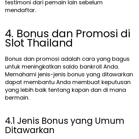
testimoni dari pemain lain sebelum
mendaftar.
4. Bonus dan Promosi di
Slot Thailand
Bonus dan promosi adalah cara yang bagus
untuk meningkatkan saldo bankroll Anda.
Memahami jenis-jenis bonus yang ditawarkan
dapat membantu Anda membuat keputusan
yang lebih baik tentang kapan dan di mana
bermain.
4.1 Jenis Bonus yang Umum
Ditawarkan