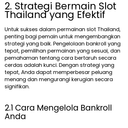
2. Strategi Bermain Slot
Thailand yang Efektif
Untuk sukses dalam permainan slot Thailand,
penting bagi pemain untuk mengembangkan
strategi yang baik. Pengelolaan bankroll yang
tepat, pemilihan permainan yang sesuai, dan
pemahaman tentang cara bertaruh secara
cerdas adalah kunci. Dengan strategi yang
tepat, Anda dapat memperbesar peluang
menang dan mengurangi kerugian secara
signifikan.
2.1 Cara Mengelola Bankroll
Anda