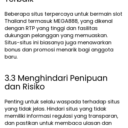
Beberapa situs terpercaya untuk bermain slot
Thailand termasuk MEGA888, yang dikenal
dengan RTP yang tinggi dan fasilitas
dukungan pelanggan yang memuaskan.
Situs-situs ini biasanya juga menawarkan
bonus dan promosi menarik bagi anggota
baru.
3.3 Menghindari Penipuan
dan Risiko
Penting untuk selalu waspada terhadap situs
yang tidak jelas. Hindari situs yang tidak
memiliki informasi regulasi yang transparan,
dan pastikan untuk membaca ulasan dan