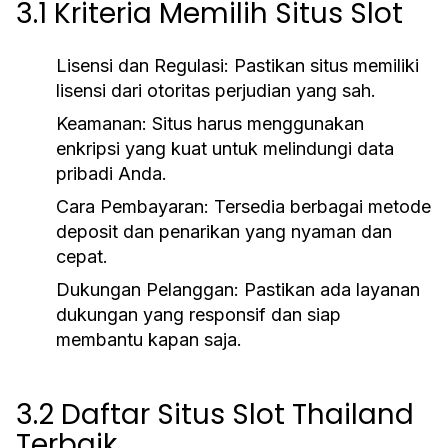
3.1 Kriteria Memilih Situs Slot
Lisensi dan Regulasi:
Pastikan situs memiliki
lisensi dari otoritas perjudian yang sah.
Keamanan:
Situs harus menggunakan
enkripsi yang kuat untuk melindungi data
pribadi Anda.
Cara Pembayaran:
Tersedia berbagai metode
deposit dan penarikan yang nyaman dan
cepat.
Dukungan Pelanggan:
Pastikan ada layanan
dukungan yang responsif dan siap
membantu kapan saja.
3.2 Daftar Situs Slot Thailand
Terbaik