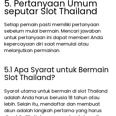
5. Pertanyaan Umum
seputar Slot Thailand
Setiap pemain pasti memiliki pertanyaan
sebelum mulai bermain. Mencari jawaban
untuk pertanyaan ini dapat memberi Anda
kepercayaan diri saat memulai atau
melanjutkan permainan.
5.1 Apa Syarat untuk Bermain
Slot Thailand?
Syarat utama untuk bermain di slot Thailand
adalah Anda harus berusia 18 tahun atau
lebih. Selain itu, mendaftar dan membuat
akun adalah langkah pertama yang harus