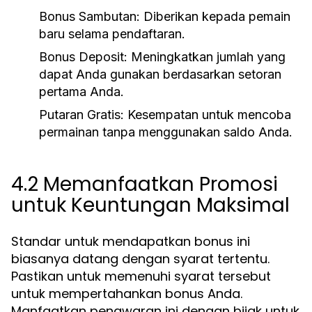
Bonus Sambutan:
Diberikan kepada pemain
baru selama pendaftaran.
Bonus Deposit:
Meningkatkan jumlah yang
dapat Anda gunakan berdasarkan setoran
pertama Anda.
Putaran Gratis:
Kesempatan untuk mencoba
permainan tanpa menggunakan saldo Anda.
4.2 Memanfaatkan Promosi
untuk Keuntungan Maksimal
Standar untuk mendapatkan bonus ini
biasanya datang dengan syarat tertentu.
Pastikan untuk memenuhi syarat tersebut
untuk mempertahankan bonus Anda.
Manfaatkan penawaran ini dengan bijak untuk