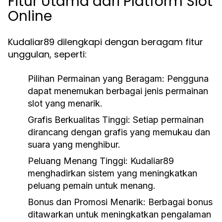
Fitur Utama dari Platform Slot
Online
Kudaliar89 dilengkapi dengan beragam fitur
unggulan, seperti:
Pilihan Permainan yang Beragam:
Pengguna
dapat menemukan berbagai jenis permainan
slot yang menarik.
Grafis Berkualitas Tinggi:
Setiap permainan
dirancang dengan grafis yang memukau dan
suara yang menghibur.
Peluang Menang Tinggi:
Kudaliar89
menghadirkan sistem yang meningkatkan
peluang pemain untuk menang.
Bonus dan Promosi Menarik:
Berbagai bonus
ditawarkan untuk meningkatkan pengalaman