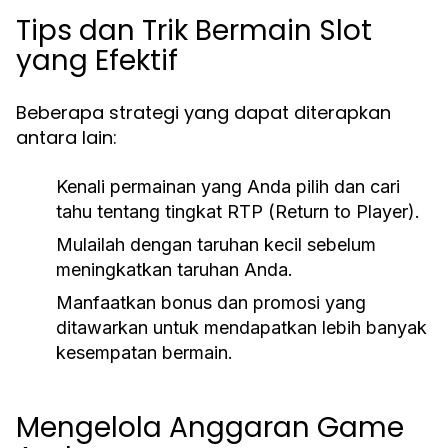
Tips dan Trik Bermain Slot
yang Efektif
Beberapa strategi yang dapat diterapkan
antara lain:
Kenali permainan yang Anda pilih dan cari
tahu tentang tingkat RTP (Return to Player).
Mulailah dengan taruhan kecil sebelum
meningkatkan taruhan Anda.
Manfaatkan bonus dan promosi yang
ditawarkan untuk mendapatkan lebih banyak
kesempatan bermain.
Mengelola Anggaran Game