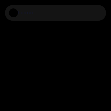
Lixemo
L