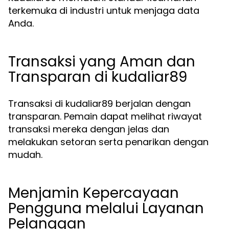
terkemuka di industri untuk menjaga data
Anda.
Transaksi yang Aman dan
Transparan di kudaliar89
Transaksi di kudaliar89 berjalan dengan
transparan. Pemain dapat melihat riwayat
transaksi mereka dengan jelas dan
melakukan setoran serta penarikan dengan
mudah.
Menjamin Kepercayaan
Pengguna melalui Layanan
Pelanggan