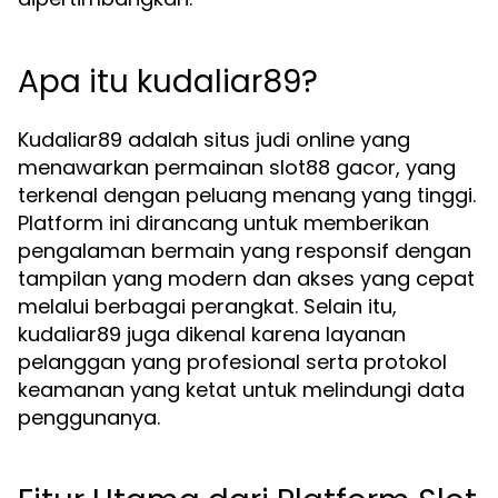
Apa itu kudaliar89?
Kudaliar89 adalah situs judi online yang
menawarkan permainan slot88 gacor, yang
terkenal dengan peluang menang yang tinggi.
Platform ini dirancang untuk memberikan
pengalaman bermain yang responsif dengan
tampilan yang modern dan akses yang cepat
melalui berbagai perangkat. Selain itu,
kudaliar89 juga dikenal karena layanan
pelanggan yang profesional serta protokol
keamanan yang ketat untuk melindungi data
penggunanya.