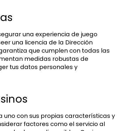
ras
asegurar una experiencia de juego
er una licencia de la Dirección
garantiza que cumplen con todas las
lementan medidas robustas de
ger tus datos personales y
sinos
 uno con sus propias características y
siderar factores como el servicio al