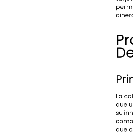
permi
diner
Pr
De
Pr
La ca
que u
su in
como 
que c