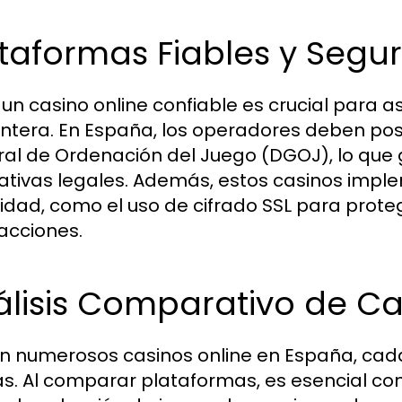
taformas Fiables y Segu
r un casino online confiable es crucial para 
ntera. En España, los operadores deben pose
al de Ordenación del Juego (DGOJ), lo que 
tivas legales. Además, estos casinos imp
idad, como el uso de cifrado SSL para prote
acciones.
álisis Comparativo de Ca
en numerosos casinos online en España, cada
as. Al comparar plataformas, es esencial con