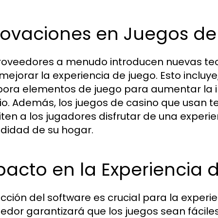
novaciones en Juegos de
roveedores a menudo introducen nuevas tec
mejorar la experiencia de juego. Esto incluye,
pora elementos de juego para aumentar la i
io. Además, los juegos de casino que usan t
ten a los jugadores disfrutar de una experie
idad de su hogar.
acto en la Experiencia d
ección del software es crucial para la experi
edor garantizará que los juegos sean fáciles