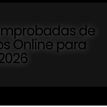
Comprobadas de
os Online para
2026