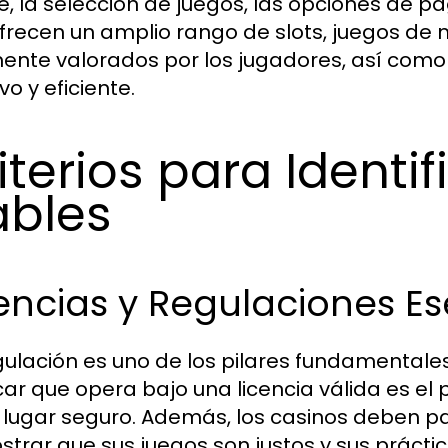
te, la selección de juegos, las opciones de p
frecen un amplio rango de slots, juegos de
ente valorados por los jugadores, así como
vo y eficiente.
iterios para Identi
ables
encias y Regulaciones Es
gulación es uno de los pilares fundamentales
icar que opera bajo una licencia válida es e
 lugar seguro. Además, los casinos deben pa
trar que sus juegos son justos y sus prácti