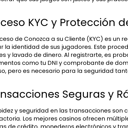
ceso KYC y Protección d
oceso de Conozca a su Cliente (KYC) es un re
ar la identidad de sus jugadores. Este proc
es y lavado de dinero. Al registrarte, es prob
entos como tu DNI y comprobante de domic
so, pero es necesario para la seguridad tan
ansacciones Seguras y R
pidez y seguridad en las transacciones son c
factoria. Los mejores casinos ofrecen múlti
tas de crédito, monederos electrónicos y tr