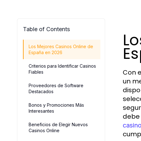
Table of Contents
Lo
Es
Los Mejores Casinos Online de
España en 2026
Criterios para Identificar Casinos
Con e
Fiables
un me
Proveedores de Software
dispo
Destacados
selec
Bonos y Promociones Más
segur
Interesantes
debe 
casino
Beneficios de Elegir Nuevos
Casinos Online
cumpl