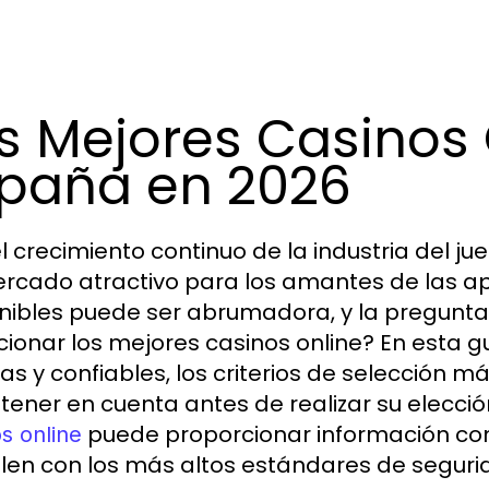
s Mejores Casinos 
paña en 2026
l crecimiento continuo de la industria del ju
rcado atractivo para los amantes de las a
nibles puede ser abrumadora, y la pregunt
cionar los mejores casinos online? En esta 
as y confiables, los criterios de selección 
tener en cuenta antes de realizar su elecci
puede proporcionar información co
s online
en con los más altos estándares de segurid