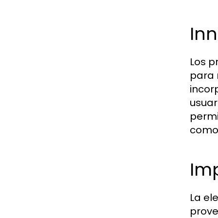
In
Los p
para 
incor
usuar
permi
comod
Imp
La el
prove