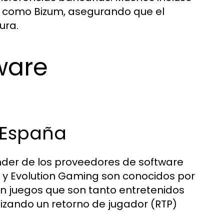
es como Bizum, asegurando que el
ura.
ware
 España
nder de los proveedores de software
 y Evolution Gaming son conocidos por
en juegos que son tanto entretenidos
tizando un retorno de jugador (RTP)