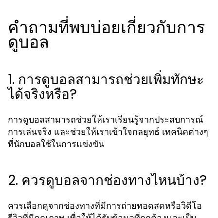
คำถามที่พบบ่อยเกี่ยวกับการ
ดูบอล
1. การดูบอลสามารถช่วยเพิ่มทักษะ
ได้จริงหรือ?
การดูบอลสามารถช่วยให้เราเรียนรู้จากประสบการณ์
การเล่นจริง และช่วยให้เราเข้าใจกลยุทธ์ เทคนิคต่างๆ
ที่นักบอลใช้ในการแข่งขัน
2. ควรดูบอลจากช่องทางไหนบ้าง?
ควรเลือกดูจากช่องทางที่มีการถ่ายทอดสดหรือวิดีโอ
รีวิวที่มีคุณภาพ เพื่อให้ได้รับข้อมูลที่ถูกต้องและเป็น