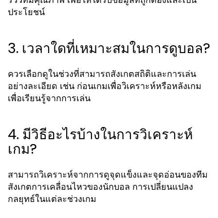
ประโยชน์
3. เวลาใดที่เหมาะสมในการดูบอล?
ควรเลือกดูในช่วงที่สามารถสังเกตสถิติและการเล่น
อย่างละเอียด เช่น ก่อนเกมเพื่อวิเคราะห์หรือหลังเกม
เพื่อเรียนรู้จากการเล่น
4. มีวิธีอะไรบ้างในการวิเคราะห์
เกม?
สามารถวิเคราะห์จากการดูจุดแข็งและจุดอ่อนของทีม
สังเกตการเคลื่อนไหวของนักบอล การเปลี่ยนแปลง
กลยุทธ์ในแต่ละช่วงเกม