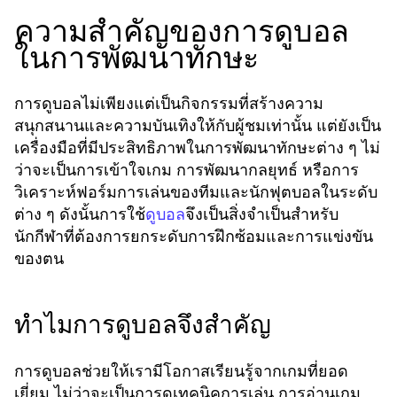
ความสำคัญของการดูบอล
ในการพัฒนาทักษะ
การดูบอลไม่เพียงแต่เป็นกิจกรรมที่สร้างความ
สนุกสนานและความบันเทิงให้กับผู้ชมเท่านั้น แต่ยังเป็น
เครื่องมือที่มีประสิทธิภาพในการพัฒนาทักษะต่าง ๆ ไม่
ว่าจะเป็นการเข้าใจเกม การพัฒนากลยุทธ์ หรือการ
วิเคราะห์ฟอร์มการเล่นของทีมและนักฟุตบอลในระดับ
ต่าง ๆ ดังนั้นการใช้
จึงเป็นสิ่งจำเป็นสำหรับ
ดูบอล
นักกีฬาที่ต้องการยกระดับการฝึกซ้อมและการแข่งขัน
ของตน
ทำไมการดูบอลจึงสำคัญ
การดูบอลช่วยให้เรามีโอกาสเรียนรู้จากเกมที่ยอด
เยี่ยม ไม่ว่าจะเป็นการดูเทคนิคการเล่น การอ่านเกม