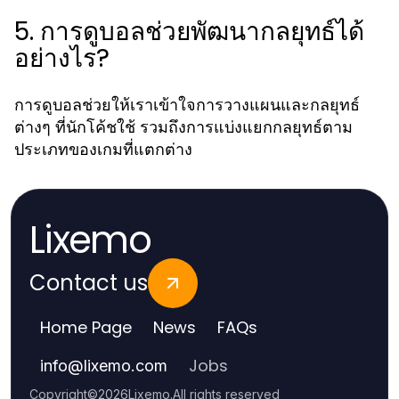
5. การดูบอลช่วยพัฒนากลยุทธ์ได้
อย่างไร?
การดูบอลช่วยให้เราเข้าใจการวางแผนและกลยุทธ์
ต่างๆ ที่นักโค้ชใช้ รวมถึงการแบ่งแยกกลยุทธ์ตาม
ประเภทของเกมที่แตกต่าง
Lixemo
Contact us
Home Page
News
FAQs
Jobs
info
@
lixemo.com
Copyright
©
2026
Lixemo
.
All rights reserved