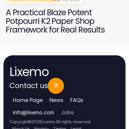
A Practical Blaze Potent
Potpourri K2 Paper Shop
Framework for Real Results
Lixemo
Contact us
Home Page
News
FAQs
Jobs
info
@
lixemo.com
Copyright
©
2026
Lixemo
.
All rights reserved
About Us
Privacy
Terms
Legal