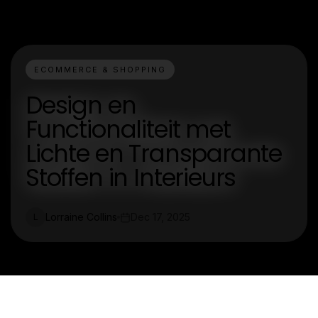
ECOMMERCE & SHOPPING
Design en
Functionaliteit met
Lichte en Transparante
Stoffen in Interieurs
Lorraine Collins
Dec 17, 2025
L